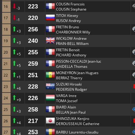
COUSIN Francois
223
16
-3
COUSIN Stephane
TITOV Alexey
220
17
-1
RUSOV Andrey
FRETIN Bruno
256
18
+3
CHARBONNIER Willy
WICKLOW Andrew
240
19
+3
FRAIN-BELL William
FRETIN Benoit
255
20
+5
PICHARD Anthony
PISSON-CECCALDI Jean-luc
259
21
+5
GAIDELLA Thomas
MONEYRON Jean Hugues
251
22
+1
BERRAZ Thierry
SUZUKI Hiroaki
228
23
+6
PEDERSEN Rodger
VARGA Imre
226
24
+9
TOMA Jozsef
BIARD Alain
258
25
+3
BELLAN Jean Paul
SHINOZUKA Kenjiro
217
26
+4
DEROUSSEAUX Catherine
253
27
BARBU Laurentiu-claudiu
+4