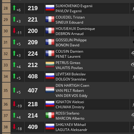
SUKHOVENKO Evgenii
219
28
+6
PAVLOV Evgenii
COUEDEL Tristan
221
29
+3
SINEUX Edouard
HOUSIEAUX Dominique
200
30
-11
DEBRON Arnaud
GOSSELIN Philippe
209
31
+5
BONON David
COUSIN Damien
224
32
+3
PENET Laurent
PETRUS Gintas
212
33
+4
VALAITIS Povilas
LEVITSKII Boleslav
408
34
+5
DOLGOV Stanislav
DEN HARTIGH Coen
407
35
VAN PELT Robert
+5
VAN DER VOS Eddy
IGNATOV Aleksei
218
36
-19
CHUMAK Dmitriy
ROSSI Stefano
214
37
+4
MARCON Alberto
SHKLYAEV Mikhail
409
38
-18
LAGUTA Aleksandr