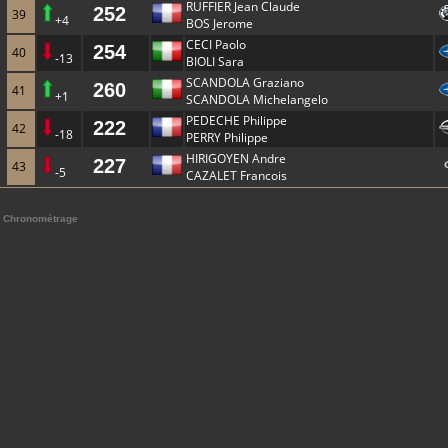
RUFFIER Jean Claude
252
39
+4
BOS Jerome
CECI Paolo
254
40
-13
BIOLI Sara
SCANDOLA Graziano
260
41
+1
SCANDOLA Michelangelo
PEDECHE Philippe
222
42
-18
PERRY Philippe
HIRIGOYEN Andre
227
43
-5
CAZALET Francois
Chronométrage