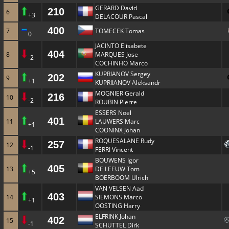
GERARD David
210
6
+3
DELACOUR Pascal
400
7
TOMECEK Tomas
0
JACINTO Elisabete
404
8
MARQUES Jose
-2
COCHINHO Marco
KUPRIANOV Sergey
202
9
+1
KUPRIIANOV Aleksandr
MOGNIER Gerald
216
10
-2
ROUBIN Pierre
ESSERS Noel
401
11
LAUWERS Marc
+1
COONINX Johan
ROQUESALANE Rudy
257
12
-1
FERRI Vincent
BOUWENS Igor
405
13
DE LEEUW Tom
+5
BOERBOOM Ulrich
VAN VELSEN Aad
403
14
SIEMONS Marco
+1
OOSTING Harry
ELFRINK Johan
402
15
-1
SCHUTTEL Dirk