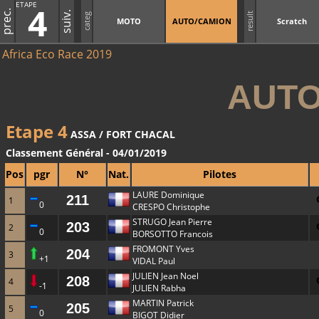
ETAPE
4
prec.
suiv.
result
categ
MOTO
AUTO/CAMION
Scratch
Africa Eco Race 2019
AUTO
Etape 4
ASSA / FORT CHACAL
Classement Général - 04/01/2019
Pos
pgr
N°
Nat.
Pilotes
LAURE Dominique
211
1
0
CRESPO Christophe
STRUGO Jean Pierre
203
2
0
BORSOTTO Francois
FROMONT Yves
204
3
+1
VIDAL Paul
JULIEN Jean Noel
208
4
-1
JULIEN Rabha
MARTIN Patrick
205
5
0
BIGOT Didier