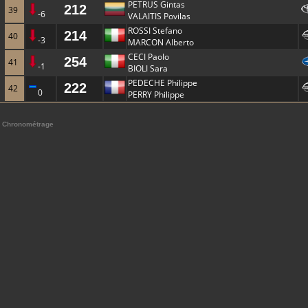
PETRUS Gintas
212
39
-6
VALAITIS Povilas
ROSSI Stefano
214
40
-3
MARCON Alberto
CECI Paolo
254
41
-1
BIOLI Sara
PEDECHE Philippe
222
42
0
PERRY Philippe
Chronométrage