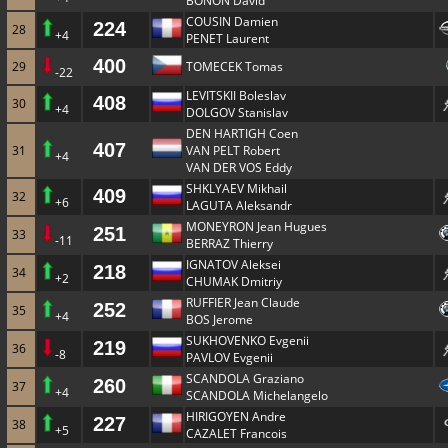
BONON David
COUSIN Damien
224
28
+4
PENET Laurent
400
29
TOMECEK Tomas
-22
LEVITSKII Boleslav
408
30
+4
DOLGOV Stanislav
DEN HARTIGH Coen
407
31
VAN PELT Robert
+4
VAN DER VOS Eddy
SHKLYAEV Mikhail
409
32
+6
LAGUTA Aleksandr
MONEYRON Jean Hugues
251
33
-11
BERRAZ Thierry
IGNATOV Aleksei
218
34
+2
CHUMAK Dmitriy
RUFFIER Jean Claude
252
35
+4
BOS Jerome
SUKHOVENKO Evgenii
219
36
-8
PAVLOV Evgenii
SCANDOLA Graziano
260
37
+4
SCANDOLA Michelangelo
HIRIGOYEN Andre
227
38
+5
CAZALET Francois