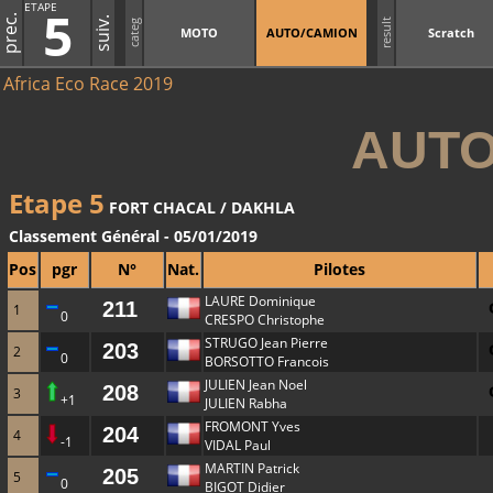
ETAPE
5
prec.
suiv.
result
categ
MOTO
AUTO/CAMION
Scratch
Africa Eco Race 2019
AUTO
Etape 5
FORT CHACAL / DAKHLA
Classement Général - 05/01/2019
Pos
pgr
N°
Nat.
Pilotes
LAURE Dominique
211
1
0
CRESPO Christophe
STRUGO Jean Pierre
203
2
0
BORSOTTO Francois
JULIEN Jean Noel
208
3
+1
JULIEN Rabha
FROMONT Yves
204
4
-1
VIDAL Paul
MARTIN Patrick
205
5
0
BIGOT Didier