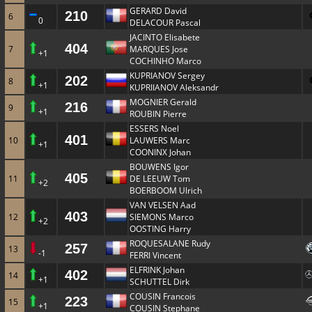
GERARD David
210
6
0
DELACOUR Pascal
JACINTO Elisabete
404
7
MARQUES Jose
+1
COCHINHO Marco
KUPRIANOV Sergey
202
8
+1
KUPRIIANOV Aleksandr
MOGNIER Gerald
216
9
+1
ROUBIN Pierre
ESSERS Noel
401
10
LAUWERS Marc
+1
COONINX Johan
BOUWENS Igor
405
11
DE LEEUW Tom
+2
BOERBOOM Ulrich
VAN VELSEN Aad
403
12
SIEMONS Marco
+2
OOSTING Harry
ROQUESALANE Rudy
257
13
-1
FERRI Vincent
ELFRINK Johan
402
14
+1
SCHUTTEL Dirk
COUSIN Francois
223
15
+1
COUSIN Stephane