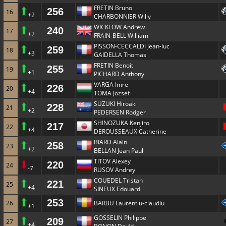
FRETIN Bruno
256
16
+2
CHARBONNIER Willy
WICKLOW Andrew
240
17
+2
FRAIN-BELL William
PISSON-CECCALDI Jean-luc
259
18
+3
GAIDELLA Thomas
FRETIN Benoit
255
19
+1
PICHARD Anthony
VARGA Imre
226
20
+4
TOMA Jozsef
SUZUKI Hiroaki
228
21
+2
PEDERSEN Rodger
SHINOZUKA Kenjiro
217
22
+4
DEROUSSEAUX Catherine
BIARD Alain
258
23
+2
BELLAN Jean Paul
TITOV Alexey
220
24
-7
RUSOV Andrey
COUEDEL Tristan
221
25
+4
SINEUX Edouard
253
26
BARBU Laurentiu-claudiu
+1
GOSSELIN Philippe
209
27
+4