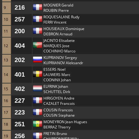
MOGNIER Gerald
216
9
ROUBIN Pierre
ROQUESALANE Rudy
257
10
FERRI Vincent
HOUSIEAUX Dominique
200
11
DEBRON Arnaud
JACINTO Elisabete
404
12
MARQUES Jose
COCHINHO Marco
KUPRIANOV Sergey
202
13
KUPRIIANOV Aleksandr
ESSERS Noel
401
14
LAUWERS Marc
COONINX Johan
ELFRINK Johan
402
15
SCHUTTEL Dirk
HIRIGOYEN Andre
227
16
CAZALET Francois
COUSIN Francois
223
17
COUSIN Stephane
MONEYRON Jean Hugues
251
18
BERRAZ Thierry
FRETIN Bruno
256
19
CHARBONNIER Willy