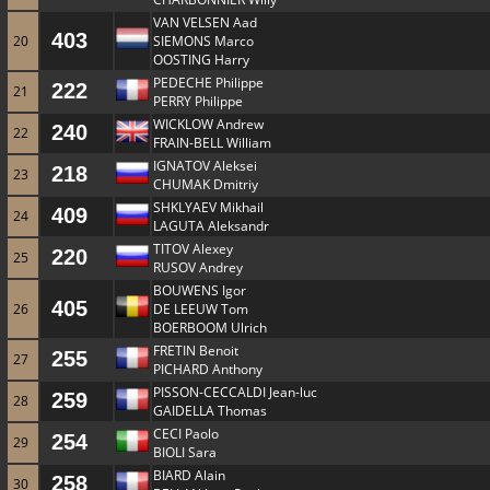
VAN VELSEN Aad
403
20
SIEMONS Marco
OOSTING Harry
PEDECHE Philippe
222
21
PERRY Philippe
WICKLOW Andrew
240
22
FRAIN-BELL William
IGNATOV Aleksei
218
23
CHUMAK Dmitriy
SHKLYAEV Mikhail
409
24
LAGUTA Aleksandr
TITOV Alexey
220
25
RUSOV Andrey
BOUWENS Igor
405
26
DE LEEUW Tom
BOERBOOM Ulrich
FRETIN Benoit
255
27
PICHARD Anthony
PISSON-CECCALDI Jean-luc
259
28
GAIDELLA Thomas
CECI Paolo
254
29
BIOLI Sara
BIARD Alain
258
30