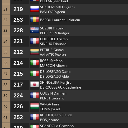
BELLAN Jean Paul
SUKHOVENKO Evgenii
219
31
PAVLOV Evgenii
253
32
BARBU Laurentiu-claudiu
SUZUKI Hiroaki
228
33
PEDERSEN Rodger
COUEDEL Tristan
221
34
SINEUX Edouard
PETRUS Gintas
212
35
VALAITIS Povilas
ROSSI Stefano
214
36
MARCON Alberto
DE LORENZO Dario
215
37
DE LORENZO Aldo
SHINOZUKA Kenjiro
217
38
DEROUSSEAUX Catherine
COUSIN Damien
224
39
PENET Laurent
VARGA Imre
226
40
TOMA Jozsef
RUFFIER Jean Claude
252
41
BOS Jerome
SCANDOLA Graziano