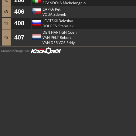
260
42
SCANDOLA Michelangelo
CAPKA Petr
406
43
VODA Zdenek
LEVITSKII Boleslav
408
44
DOLGOV Stanislav
DEN HARTIGH Coen
407
45
VAN PELT Robert
VAN DER VOS Eddy
Chronométrage par