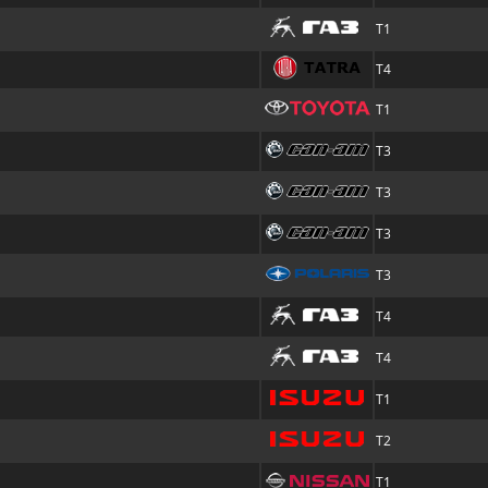
T1
T4
T1
T3
T3
T3
T3
T4
T4
T1
T2
T1