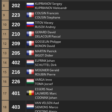
KUPRIANOV Sergey
202
8
KUPRIIANOV Aleksandr
COUSIN Francois
223
9
COUSIN Stephane
TITOV Alexey
220
10
RUSOV Andrey
GERARD David
210
11
DELACOUR Pascal
GOSSELIN Philippe
209
12
BONON David
MARTIN Patrick
205
13
BIGOT Didier
ELFRINK Johan
402
14
SCHUTTEL Dirk
MOGNIER Gerald
216
15
ROUBIN Pierre
VARGA Imre
226
16
TOMA Jozsef
ESSERS Noel
401
17
LAUWERS Marc
COONINX Johan
VAN VELSEN Aad
403
18
SIEMONS Marco
OOSTING Harry