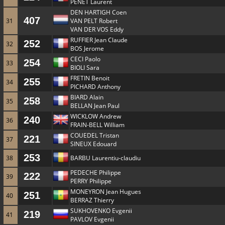
PENET Laurent
DEN HARTIGH Coen
407
31
VAN PELT Robert
VAN DER VOS Eddy
RUFFIER Jean Claude
252
32
BOS Jerome
CECI Paolo
254
33
BIOLI Sara
FRETIN Benoit
255
34
PICHARD Anthony
BIARD Alain
258
35
BELLAN Jean Paul
WICKLOW Andrew
240
36
FRAIN-BELL William
COUEDEL Tristan
221
37
SINEUX Edouard
253
38
BARBU Laurentiu-claudiu
PEDECHE Philippe
222
39
PERRY Philippe
MONEYRON Jean Hugues
251
40
BERRAZ Thierry
SUKHOVENKO Evgenii
219
41
PAVLOV Evgenii