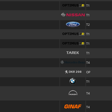
T1
T1
T2
T1
T1
T1
T4
OP
T1
T4
T4