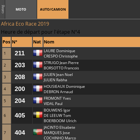
categ
MOTO
AUTO/CAMION
Africa Eco Race 2019
Heure de départ pour l'étape N°4
Pos
N°
Nat
Nom
LAURE Dominique
211
1
CRESPO Christophe
STRUGO Jean Pierre
203
2
BORSOTTO Francois
JULIEN Jean Noel
208
3
JULIEN Rabha
HOUSIEAUX Dominique
200
4
DEBRON Arnaud
FROMONT Yves
204
5
VIDAL Paul
BOUWENS Igor
405
6
DE LEEUW Tom
BOERBOOM Ulrich
JACINTO Elisabete
404
7
MARQUES Jose
COCHINHO Marco