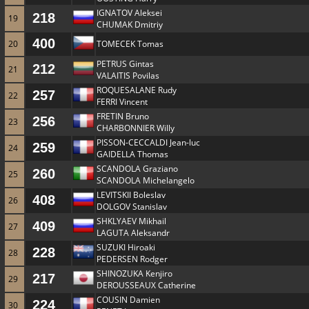
IGNATOV Aleksei
218
19
CHUMAK Dmitriy
400
20
TOMECEK Tomas
PETRUS Gintas
212
21
VALAITIS Povilas
ROQUESALANE Rudy
257
22
FERRI Vincent
FRETIN Bruno
256
23
CHARBONNIER Willy
PISSON-CECCALDI Jean-luc
259
24
GAIDELLA Thomas
SCANDOLA Graziano
260
25
SCANDOLA Michelangelo
LEVITSKII Boleslav
408
26
DOLGOV Stanislav
SHKLYAEV Mikhail
409
27
LAGUTA Aleksandr
SUZUKI Hiroaki
228
28
PEDERSEN Rodger
SHINOZUKA Kenjiro
217
29
DEROUSSEAUX Catherine
COUSIN Damien
224
30